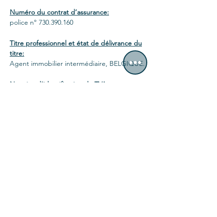
Numéro du contrat d’assurance:
police n°
730.390.160
Titre professionnel et état de délivrance du
titre:
Agent immobilier intermédiaire, BELGIQUE.
Numéro d’identification de TVA:
TVA BE0637.999.682
Informations concernant
l’organisation
professionnelle
compétente
Nom: