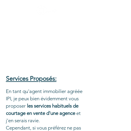
CHRIS IMMO
Les clés de l'immobilier
Courtage et Coaching
Courtage = Je vends votre bien pour vous.
Coaching = Je vous accompagne pour vendre par vous-
même.
Services Proposés:
En tant qu'agent immobilier agréée
IPI, je peux bien évidemment vous
proposer
les services habituels de
courtage en vente d'une agence
et
j'en serais ravie.
Cependant, si vous préférez ne pas