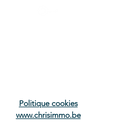
CHRIS IMMO
Les clés de l'immobilier
Courtage et Coaching
Courtage = Je vends votre bien pour vous.
Coaching = Je vous accompagne pour vendre par vous-
même.
Politique cookies
www.chrisimmo.be