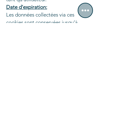
Date d’expiration:
Les données collectées via ces
cookies sont conservées jusqu’à
l’expiration de votre session sur le
Site.
Consentement:
Ces cookies ne nécessitent pas votre
consentement, étant indispensables
pour vous fournir nos services.
Quels sont les droits des
utilisateurs ?
Certains cookies récoltent des
données à caractère personnel, et
vous disposez de certains droits à cet